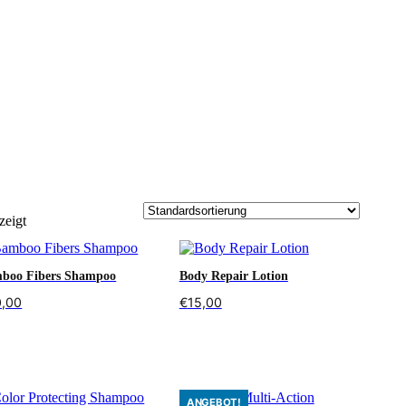
zeigt
boo Fibers Shampoo
Body Repair Lotion
0,00
€
15,00
den Warenkorb
In den Warenkorb
ANGEBOT!