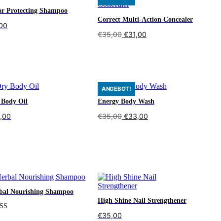
or Protecting Shampoo
Correct Multi-Action Concealer
00
Ursprünglicher
Aktueller
€
35,00
€
31,00
Preis
Preis
den Warenkorb
war:
ist:
In den Warenkorb
€35,00
€31,00.
ANGEBOT!
 Body Oil
Energy Body Wash
Ursprünglicher
Aktueller
,00
€
35,00
€
33,00
Preis
Preis
war:
ist:
den Warenkorb
In den Warenkorb
€35,00
€33,00.
bal Nourishing Shampoo
High Shine Nail Strengthener
€
35,00
ertet
terlesen