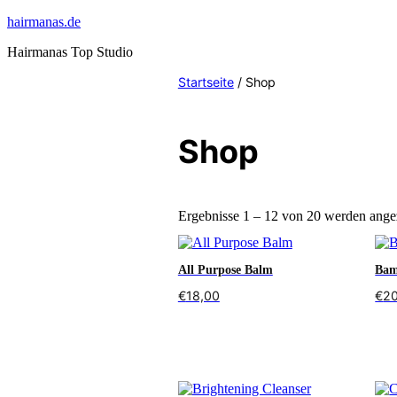
Zum
hairmanas.de
Inhalt
Hairmanas Top Studio
springen
Startseite
/ Shop
Shop
Ergebnisse 1 – 12 von 20 werden ange
All Purpose Balm
Bam
€
18,00
€
2
In den Warenkorb
In 