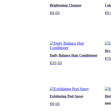
Brightening Cleanser
Col
€
9,00
€
9,
In den Warenkorb
In 
Dry
Daily Balance Hair Conditioner
€
15
€
20,00
In 
In den Warenkorb
Exfoliating Peel Spray
Her
€
9,00
Bew
Wei