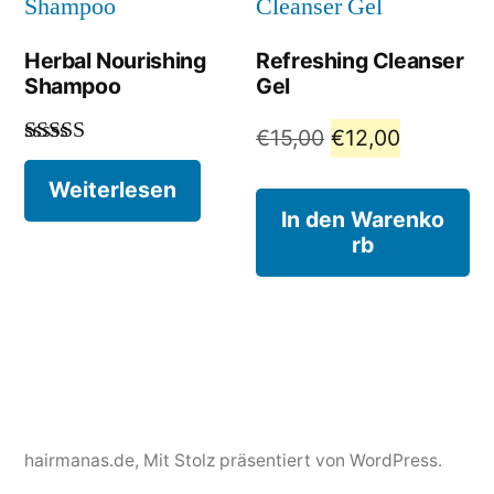
Herbal Nourishing
Refreshing Cleanser
Shampoo
Gel
Ursprünglicher
Aktueller
€
15,00
€
12,00
Bewertet
Preis
Preis
mit
4.00
Weiterlesen
von 5
war:
ist:
In den Warenko
rb
€15,00
€12,00.
hairmanas.de
,
Mit Stolz präsentiert von WordPress.