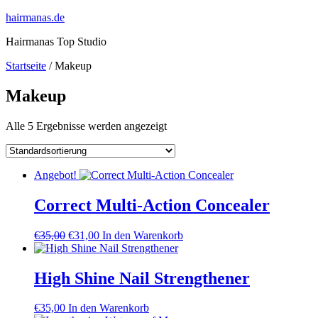
Zum
hairmanas.de
Inhalt
Hairmanas Top Studio
springen
Startseite
/ Makeup
Makeup
Alle 5 Ergebnisse werden angezeigt
Angebot!
Correct Multi-Action Concealer
Ursprünglicher
Aktueller
€
35,00
€
31,00
In den Warenkorb
Preis
Preis
war:
ist:
€35,00
€31,00.
High Shine Nail Strengthener
€
35,00
In den Warenkorb